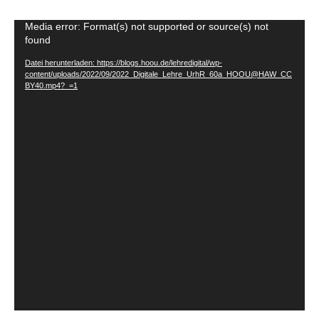
V
Media error: Format(s) not supported or source(s) not
found
i
d
Datei herunterladen: https://blogs.hoou.de/lehredigital/wp-
content/uploads/2022/09/2022_Digitale_Lehre_UrhR_60a_HOOU@HAW_CC
e
BY40.mp4?_=1
o
-
P
l
a
y
e
r