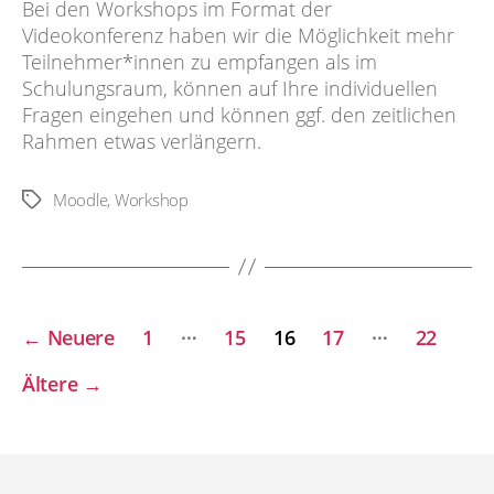
Bei den Workshops im Format der
Videokonferenz haben wir die Möglichkeit mehr
Teilnehmer*innen zu empfangen als im
Schulungsraum, können auf Ihre individuellen
Fragen eingehen und können ggf. den zeitlichen
Rahmen etwas verlängern.
Moodle
,
Workshop
Schlagwörter
Seitennummerierung
…
…
←
Neuere
1
15
16
17
22
der
Ältere
→
Beiträge