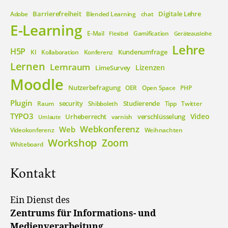
Barrierefreiheit
Digitale Lehre
Adobe
Blended Learning
chat
E-Learning
E-Mail
Gamification
Flexibel
Geräteausleihe
Lehre
H5P
Kundenumfrage
KI
Kollaboration
Konferenz
Lernen
Lernraum
Lizenzen
LimeSurvey
Moodle
Nutzerbefragung
OER
Open Space
PHP
Plugin
security
Studierende
Raum
Shibboleth
Tipp
Twitter
TYPO3
Video
Urheberrecht
verschlüsselung
varnish
Umlaute
Webkonferenz
Web
Videokonferenz
Weihnachten
Workshop
Zoom
Whiteboard
Kontakt
Ein Dienst des
Zentrums für Informations- und
Medienverarbeitung