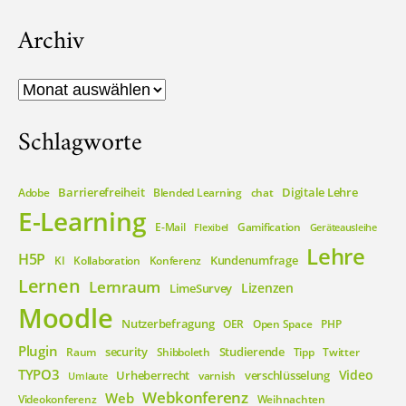
Archiv
Archiv
Schlagworte
Barrierefreiheit
Digitale Lehre
Adobe
Blended Learning
chat
E-Learning
E-Mail
Gamification
Flexibel
Geräteausleihe
Lehre
H5P
Kundenumfrage
KI
Kollaboration
Konferenz
Lernen
Lernraum
Lizenzen
LimeSurvey
Moodle
Nutzerbefragung
OER
Open Space
PHP
Plugin
security
Studierende
Raum
Shibboleth
Tipp
Twitter
TYPO3
Video
Urheberrecht
verschlüsselung
varnish
Umlaute
Webkonferenz
Web
Videokonferenz
Weihnachten