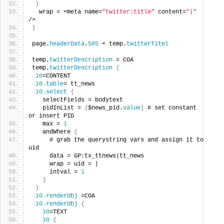
}
  wrap = <meta name=
"twitter:title"
 content=
"|"
/>
}
page.
headerData
.
505
 < temp.
twitterTitel
temp.
twitterDescription
 = COA
temp.
twitterDescription
{
10
=CONTENT
10.
table
= tt_news
10.
select
{
   selectFields = bodytext
   pidInList = 
{
$news_pid.
value
}
 # set constant 
or insert PID
   max = 
1
   andWhere 
{
     # grab the querystring vars and assign it to 
uid
     data = GP:tx_ttnews|tt_news
     wrap = uid = |
     intval = 
1
}
}
10.
renderObj
 =COA
10.
renderObj
{
10
=TEXT
10
{