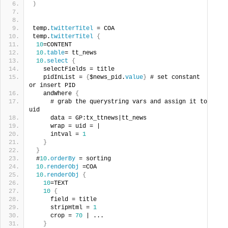
)
temp.
twitterTitel
 = COA
temp.
twitterTitel
{
10
=CONTENT
10.
table
= tt_news
10.
select
{
   selectFields = title
   pidInList = 
{
$news_pid.
value
}
 # set constant 
or insert PID
   andWhere 
{
     # grab the querystring vars and assign it to 
uid
     data = GP:tx_ttnews|tt_news
     wrap = uid = |
     intval = 
1
}
}
 #
10.
orderBy
 = sorting
10.
renderObj
 =COA
10.
renderObj
{
10
=TEXT
10
{
     field = title     
     stripHtml = 
1
     crop = 
70
 | ...    
}