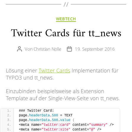
Kategorien
WEBTECH
Twitter Cards für tt_news
Von
Christian Nölle
19. September 2016
Beitragsautor
Veröffentlichungsdatum
Lösung einer
Twitter Cards
Implementation für
TYPO3 und tt_news.
Einzubinden beispielsweise als Extension
Template auf der Single-View-Seite von tt_news.
### Twitter Card:
page.
headerData
.
500
 = TEXT
page.
headerData
.
500
.
value
(
<meta name=
"twitter:card"
 content=
"summary"
 />
<meta name=
"twitter:site"
 content=
"@"
 />