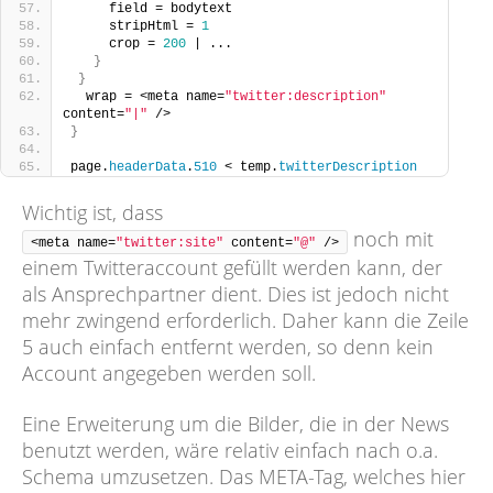
     field = bodytext     
     stripHtml = 
1
     crop = 
200
 | ...    
}
}
  wrap = <meta name=
"twitter:description"
content=
"|"
 />
}
page.
headerData
.
510
 < temp.
twitterDescription
Wichtig ist, dass
noch mit
<meta name=
"twitter:site"
 content=
"@"
 />
einem Twitteraccount gefüllt werden kann, der
als Ansprechpartner dient. Dies ist jedoch nicht
mehr zwingend erforderlich. Daher kann die Zeile
5 auch einfach entfernt werden, so denn kein
Account angegeben werden soll.
Eine Erweiterung um die Bilder, die in der News
benutzt werden, wäre relativ einfach nach o.a.
Schema umzusetzen. Das META-Tag, welches hier