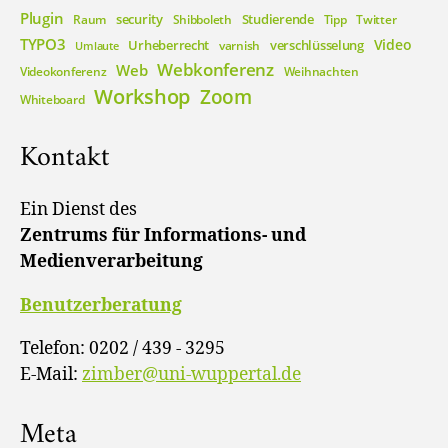
Plugin
security
Studierende
Raum
Shibboleth
Tipp
Twitter
TYPO3
Video
Urheberrecht
verschlüsselung
varnish
Umlaute
Webkonferenz
Web
Videokonferenz
Weihnachten
Workshop
Zoom
Whiteboard
Kontakt
Ein Dienst des
Zentrums für Informations- und
Medienverarbeitung
Benutzerberatung
Telefon: 0202 / 439 - 3295
E-Mail:
zimber@uni-wuppertal.de
Meta