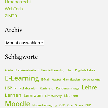
Urheberrecht
WebTech
ZIM20
Archiv
Archiv
Schlagworte
Barrierefreiheit
Digitale Lehre
Adobe
Blended Learning
chat
E-Learning
E-Mail
Gamification
Flexibel
Geräteausleihe
Lehre
H5P
Kundenumfrage
KI
Kollaboration
Konferenz
Lernen
Lernraum
Lizenzen
LimeSurvey
Moodle
Nutzerbefragung
OER
Open Space
PHP