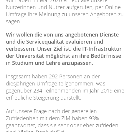
2020:
Nutzerinnen und Nutzer aufgerufen, per Online-
Welche
Umfrage ihre Meinung zu unseren Angeboten zu
Angebote
sagen.
des
ZIM
Wir wollen die von uns angebotenen Dienste
kennen
und die Servicequalität evaluieren und
und
verbessern. Unser Ziel ist, die IT-Infrastruktur
nutzen
der Universität möglichst an ihre Bedürfnisse
Sie?
in Studium und Lehre anzupassen.
Insgesamt haben 292 Personen an der
diesjährigen Umfrage teilgenommen, was
gegenüber 234 Teilnehmenden im Jahr 2019 eine
erfreuliche Steigerung darstellt.
Auf unsere Frage nach der generellen
Zufriedenheit mit dem ZIM haben 93%
geantwortet, dass sie sehr oder eher zufrieden