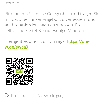
werden.
Bitte nutzen Sie diese Gelegenheit und tragen Sie
mit dazu bei, unser Angebot zu verbessern und
an Ihre Anforderungen anzupassen. Die
Teilnahme kostet Sie nur wenige Minuten.
Hier geht es direkt zur Umfrage:
https://uni-
w.de/swca9
Kundenumfrage
,
Nutzerbefragung
Schlagwörter