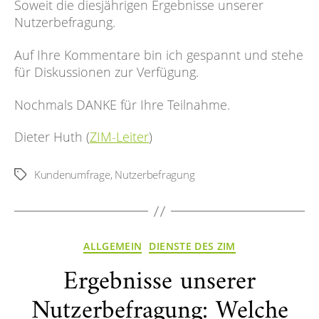
Soweit die diesjährigen Ergebnisse unserer
Nutzerbefragung.
Auf Ihre Kommentare bin ich gespannt und stehe
für Diskussionen zur Verfügung.
Nochmals DANKE für Ihre Teilnahme.
Dieter Huth (
ZIM-Leiter
)
Kundenumfrage
,
Nutzerbefragung
Schlagwörter
Kategorien
ALLGEMEIN
DIENSTE DES ZIM
Ergebnisse unserer
Nutzerbefragung: Welche