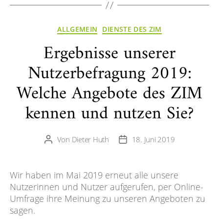
Kategorien
ALLGEMEIN
DIENSTE DES ZIM
Ergebnisse unserer
Nutzerbefragung 2019:
Welche Angebote des ZIM
kennen und nutzen Sie?
Von
Dieter Huth
18. Juni 2019
Beitragsautor
Veröffentlichungsdatum
Wir haben im Mai 2019 erneut alle unsere
Nutzerinnen und Nutzer aufgerufen, per Online-
Umfrage ihre Meinung zu unseren Angeboten zu
sagen.