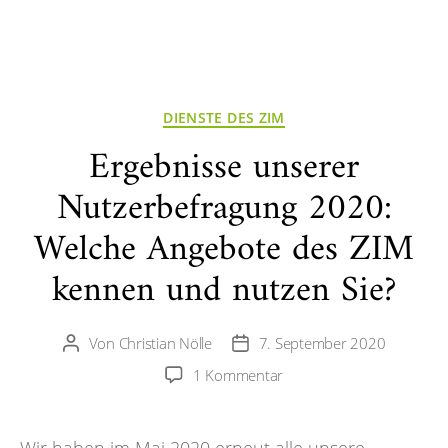
Kategorien
DIENSTE DES ZIM
Ergebnisse unserer
Nutzerbefragung 2020:
Welche Angebote des ZIM
kennen und nutzen Sie?
Von
Christian Nölle
7. September 2020
Beitragsautor
Veröffentlichungsdatum
zu
1 Kommentar
Ergebnisse
unserer
Nutzerbefragung
Wir haben im Mai 2020 erneut alle unsere