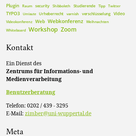
Plugin
security
Studierende
Raum
Shibboleth
Tipp
Twitter
TYPO3
Video
Urheberrecht
verschlüsselung
varnish
Umlaute
Webkonferenz
Web
Videokonferenz
Weihnachten
Workshop
Zoom
Whiteboard
Kontakt
Ein Dienst des
Zentrums für Informations- und
Medienverarbeitung
Benutzerberatung
Telefon: 0202 / 439 - 3295
E-Mail:
zimber@uni-wuppertal.de
Meta