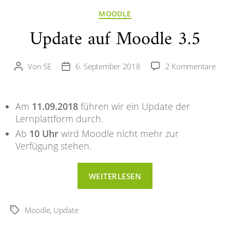
Kategorien
MOODLE
Update auf Moodle 3.5
zu
Von
SE
6. September 2018
2 Kommentare
Beitragsautor
Veröffentlichungsdatum
Upd
auf
Moo
Am
11.09.2018
führen wir ein Update der
3.5
Lernplattform durch.
Ab
10 Uhr
wird Moodle nicht mehr zur
Verfügung stehen.
“Update
WEITERLESEN
auf
Moodle
3.5”
Moodle
,
Update
Schlagwörter