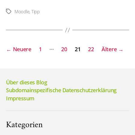
Moodle
,
Tipp
Schlagwörter
Seitennummerierung
…
←
Neuere
1
20
21
22
Ältere
→
der
Beiträge
Über dieses Blog
Subdomainspezifische Datenschutzerklärung
Impressum
Kategorien