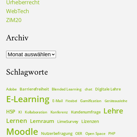
Urheberrecht
WebTech
ZIM20
Archiv
Archiv
Schlagworte
Barrierefreiheit
Digitale Lehre
Adobe
Blended Learning
chat
E-Learning
E-Mail
Gamification
Flexibel
Geräteausleihe
Lehre
H5P
Kundenumfrage
KI
Kollaboration
Konferenz
Lernen
Lernraum
Lizenzen
LimeSurvey
Moodle
Nutzerbefragung
OER
Open Space
PHP