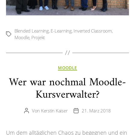
Blended Learning
,
E-Learning
,
Inverted Classroom
,
Schlagwörter
Moodle
,
Projekt
Kategorien
MOODLE
Wer war nochmal Moodle-
Kursverwalter?
Von
Kerstin Kaiser
21. März 2018
Beitragsautor
Veröffentlichungsdatum
Um dem alltäglichen Chaos zu begegnen und ein