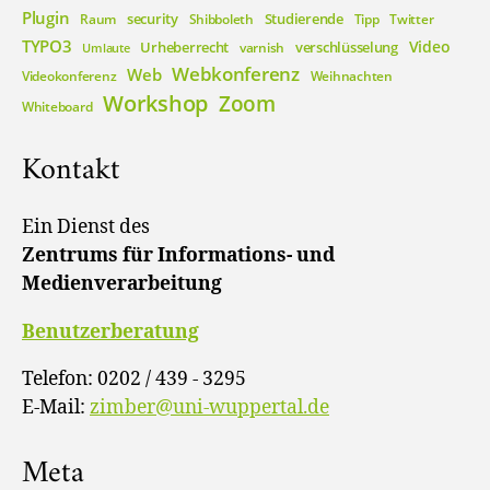
Plugin
security
Studierende
Raum
Shibboleth
Tipp
Twitter
TYPO3
Video
Urheberrecht
verschlüsselung
varnish
Umlaute
Webkonferenz
Web
Videokonferenz
Weihnachten
Workshop
Zoom
Whiteboard
Kontakt
Ein Dienst des
Zentrums für Informations- und
Medienverarbeitung
Benutzerberatung
Telefon: 0202 / 439 - 3295
E-Mail:
zimber@uni-wuppertal.de
Meta