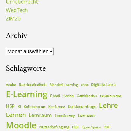
Urheberrecht
WebTech
ZIM20
Archiv
Archiv
Schlagworte
Barrierefreiheit
Digitale Lehre
Adobe
Blended Learning
chat
E-Learning
E-Mail
Gamification
Flexibel
Geräteausleihe
Lehre
H5P
Kundenumfrage
KI
Kollaboration
Konferenz
Lernen
Lernraum
Lizenzen
LimeSurvey
Moodle
Nutzerbefragung
OER
Open Space
PHP