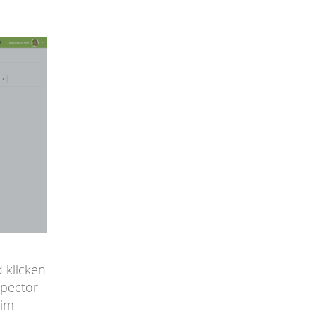
 klicken
spector
 im