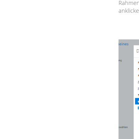
Rahmen 
anklick