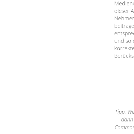
Mediend
dieser 
Nehmen.
beitrage
entspre
und so 
korrekt
Berücks
Tipp: We
dann 
Commons 