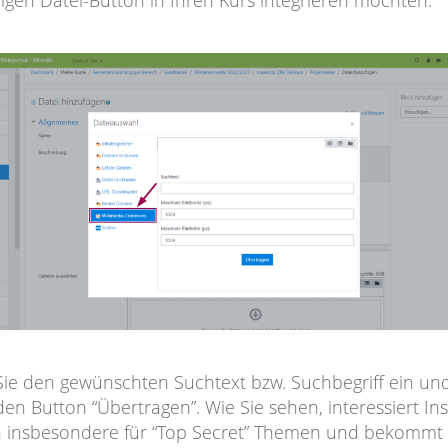
igen Datei-Button in Ihren Kurs integrieren möchten.
ie den gewünschten Suchtext bzw. Suchbegriff ein und
den Button “Übertragen”. Wie Sie sehen, interessiert In
h insbesondere für “Top Secret” Themen und bekommt