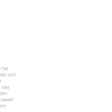
 Sie
des sich
r
. das
 den
Auswahl
dem