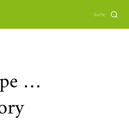
Suche
upe …
ory