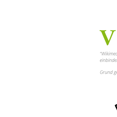
V
“Wikimed
einbinde
Grund g