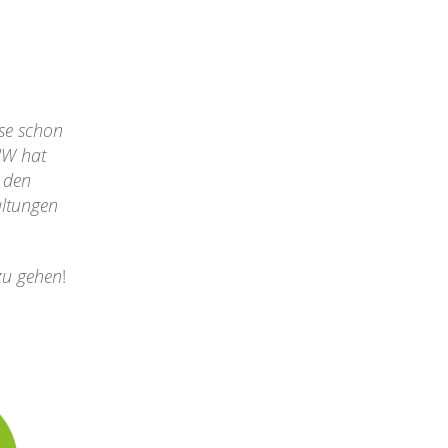
rse schon
UW hat
s den
altungen
zu gehen
!