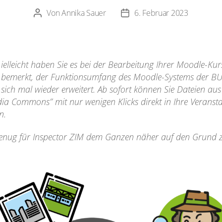
Von
Annika Sauer
6. Februar 2023
Beitragsautor
Veröffentlichungsdatum
ielleicht haben Sie es bei der Bearbeitung Ihrer Moodle-Ku
bemerkt, der Funktionsumfang des Moodle-Systems der B
sich mal wieder erweitert. Ab sofort können Sie Dateien au
ia Commons” mit nur wenigen Klicks direkt in Ihre Veranst
n.
enug für Inspector ZIM dem Ganzen näher auf den Grund 