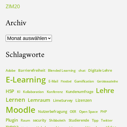
ZIM20
Archiv
Archiv
Schlagworte
Barrierefreiheit
Digitale Lehre
Adobe
Blended Learning
chat
E-Learning
E-Mail
Gamification
Flexibel
Geräteausleihe
Lehre
H5P
Kundenumfrage
KI
Kollaboration
Konferenz
Lernen
Lernraum
Lizenzen
LimeSurvey
Moodle
Nutzerbefragung
OER
Open Space
PHP
Plugin
security
Studierende
Raum
Shibboleth
Tipp
Twitter