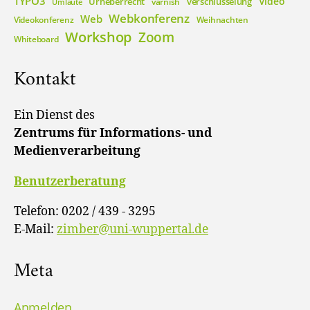
TYPO3
Video
Urheberrecht
verschlüsselung
varnish
Umlaute
Webkonferenz
Web
Videokonferenz
Weihnachten
Workshop
Zoom
Whiteboard
Kontakt
Ein Dienst des
Zentrums für Informations- und
Medienverarbeitung
Benutzerberatung
Telefon: 0202 / 439 - 3295
E-Mail:
zimber@uni-wuppertal.de
Meta
Anmelden