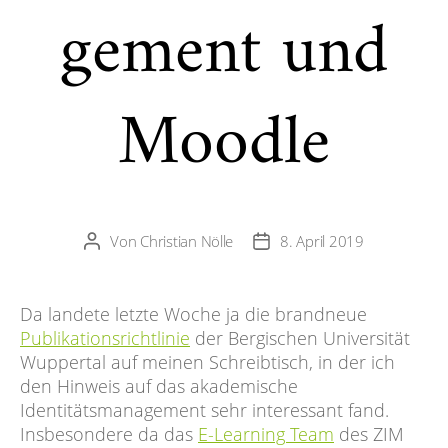
gement und
Moodle
Von
Christian Nölle
8. April 2019
Beitragsautor
Veröffentlichungsdatum
Da landete letzte Woche ja die brandneue
Publikationsrichtlinie
der Bergischen Universität
Wuppertal auf meinen Schreibtisch, in der ich
den Hinweis auf das akademische
Identitätsmanagement sehr interessant fand.
Insbesondere da das
E-Learning Team
des ZIM