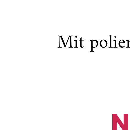
Mit polie
N