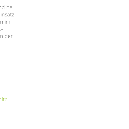
nd bei
insatz
en im
E-
in der
t
alte