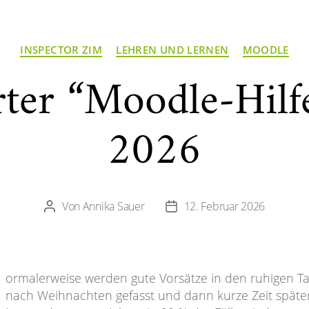
Kategorien
INSPECTOR ZIM
LEHREN UND LERNEN
MOODLE
rter “Moodle-Hilfe
2026
Von
Annika Sauer
12. Februar 2026
Beitragsautor
Veröffentlichungsdatum
ormalerweise werden gute Vorsätze in den ruhigen T
nach Weihnachten gefasst und dann kurze Zeit späte