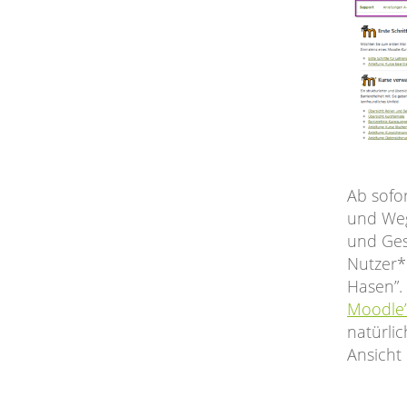
Ab sofo
und Weg
und Ges
Nutzer*
Hasen”.
Moodle
natürli
Ansicht 