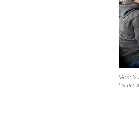
Moodle-H
bei der A