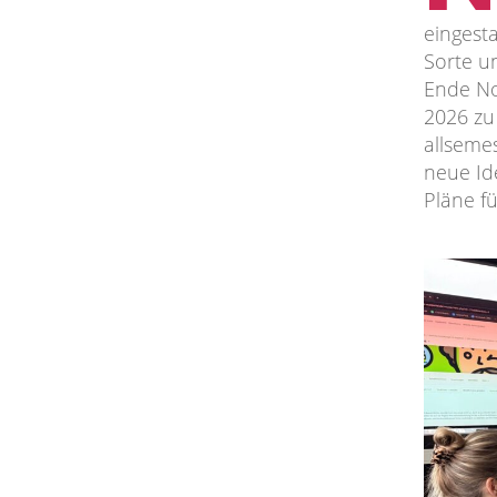
eingest
Sorte u
Ende No
2026 zu
allseme
neue Id
Pläne f