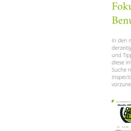
Foku
Benu
In den m
derzeiti
und Tip
diese In
Suche n
Inspect
vorzune