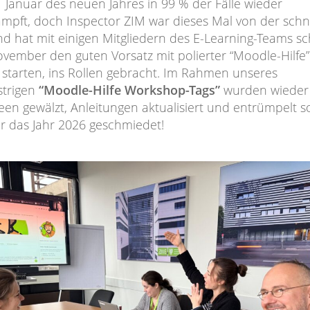
Januar des neuen Jahres in 99 % der Fälle wieder
ampft, doch Inspector ZIM war dieses Mal von der schn
nd hat mit einigen Mitgliedern des E-Learning-Teams s
vember den guten Vorsatz mit polierter “Moodle-Hilfe” 
 starten, ins Rollen gebracht. Im Rahmen unseres
strigen
“Moodle-Hilfe Workshop-Tags”
wurden wieder
een gewälzt, Anleitungen aktualisiert und entrümpelt s
ür das Jahr 2026 geschmiedet!