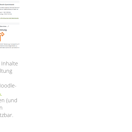
 Inhalte
ltung
Moodle-
→
en (und
en
tzbar.