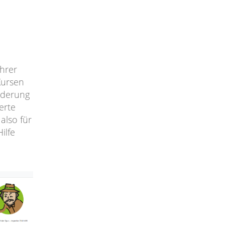
ihrer
Kursen
rderung
erte
also für
ilfe