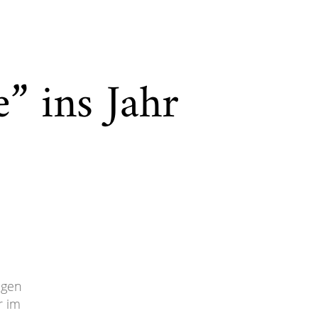
” ins Jahr
agen
r im