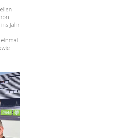
ellen
chon
ins Jahr
 einmal
owie