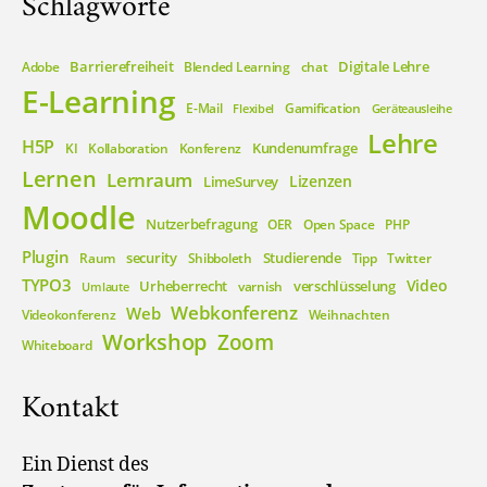
Schlagworte
Barrierefreiheit
Digitale Lehre
Adobe
Blended Learning
chat
E-Learning
E-Mail
Gamification
Flexibel
Geräteausleihe
Lehre
H5P
Kundenumfrage
KI
Kollaboration
Konferenz
Lernen
Lernraum
Lizenzen
LimeSurvey
Moodle
Nutzerbefragung
OER
Open Space
PHP
Plugin
security
Studierende
Raum
Shibboleth
Tipp
Twitter
TYPO3
Video
Urheberrecht
verschlüsselung
varnish
Umlaute
Webkonferenz
Web
Videokonferenz
Weihnachten
Workshop
Zoom
Whiteboard
Kontakt
Ein Dienst des