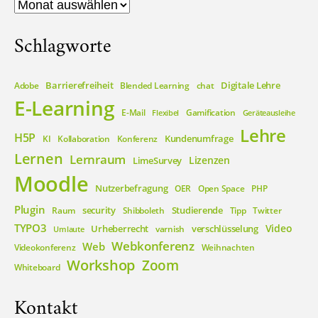
Archiv
Schlagworte
Barrierefreiheit
Digitale Lehre
Adobe
Blended Learning
chat
E-Learning
E-Mail
Gamification
Flexibel
Geräteausleihe
Lehre
H5P
Kundenumfrage
KI
Kollaboration
Konferenz
Lernen
Lernraum
Lizenzen
LimeSurvey
Moodle
Nutzerbefragung
OER
Open Space
PHP
Plugin
security
Studierende
Raum
Shibboleth
Tipp
Twitter
TYPO3
Video
Urheberrecht
verschlüsselung
varnish
Umlaute
Webkonferenz
Web
Videokonferenz
Weihnachten
Workshop
Zoom
Whiteboard
Kontakt