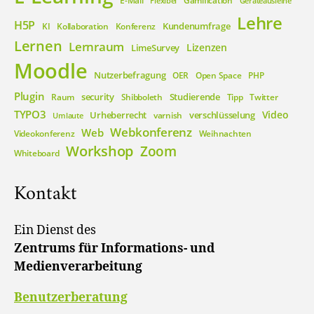
E-Mail
Gamification
Flexibel
Geräteausleihe
Lehre
H5P
Kundenumfrage
KI
Kollaboration
Konferenz
Lernen
Lernraum
Lizenzen
LimeSurvey
Moodle
Nutzerbefragung
OER
Open Space
PHP
Plugin
security
Studierende
Raum
Shibboleth
Tipp
Twitter
TYPO3
Video
Urheberrecht
verschlüsselung
varnish
Umlaute
Webkonferenz
Web
Videokonferenz
Weihnachten
Workshop
Zoom
Whiteboard
Kontakt
Ein Dienst des
Zentrums für Informations- und
Medienverarbeitung
Benutzerberatung