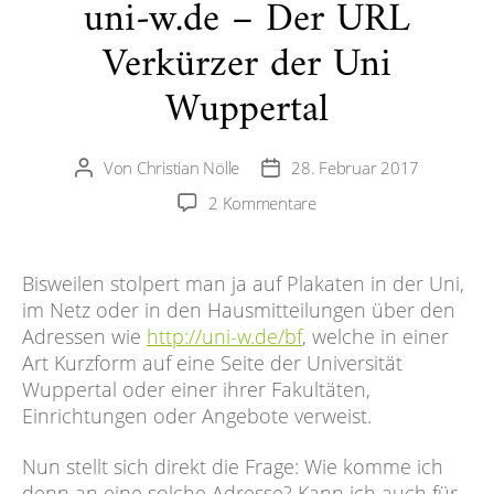
uni-w.de – Der URL
Verkürzer der Uni
Wuppertal
Von
Christian Nölle
28. Februar 2017
Beitragsautor
Veröffentlichungsdatum
zu
2 Kommentare
uni-
w.de
–
Bisweilen stolpert man ja auf Plakaten in der Uni,
Der
im Netz oder in den Hausmitteilungen über den
URL
Adressen wie
http://uni-w.de/bf
, welche in einer
Verkürzer
Art Kurzform auf eine Seite der Universität
der
Wuppertal oder einer ihrer Fakultäten,
Uni
Einrichtungen oder Angebote verweist.
Wuppertal
Nun stellt sich direkt die Frage: Wie komme ich
denn an eine solche Adresse? Kann ich auch für