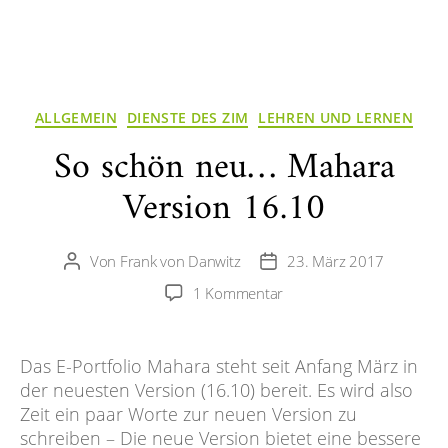
Kategorien
ALLGEMEIN
DIENSTE DES ZIM
LEHREN UND LERNEN
So schön neu… Mahara
Version 16.10
Von
Frank von Danwitz
23. März 2017
Beitragsautor
Veröffentlichungsdatum
zu
1 Kommentar
So
schön
neu…
Das E-Portfolio Mahara steht seit Anfang März in
Mahara
der neuesten Version (16.10) bereit. Es wird also
Version
Zeit ein paar Worte zur neuen Version zu
16.10
schreiben – Die neue Version bietet eine bessere