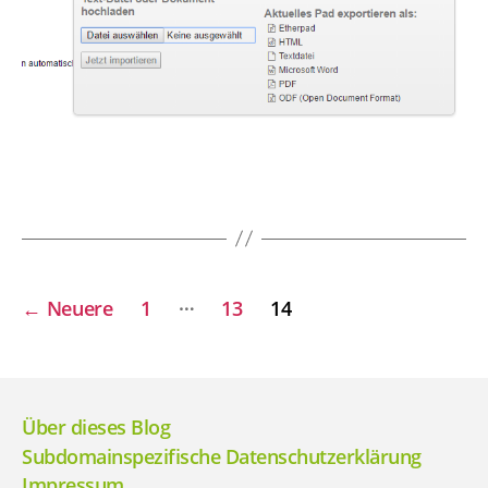
Seitennummerierung
…
←
Neuere
1
13
14
der
Beiträge
Über dieses Blog
Subdomainspezifische Datenschutzerklärung
Impressum