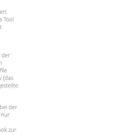
ert
s Tool
t:
 der
n
ile
v (das
estellte
bei der
 nur
ook zur