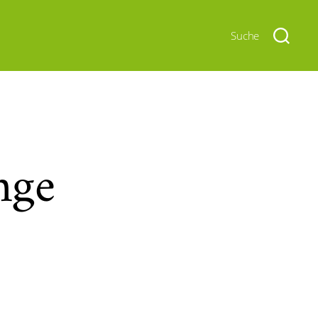
Suche
nge