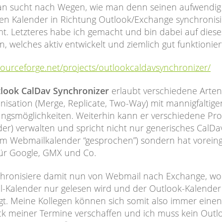
n sucht nach Wegen, wie man denn seinen aufwendig
ten Kalender in Richtung Outlook/Exchange synchronisi
. Letzteres habe ich gemacht und bin dabei auf diese
, welches aktiv entwickelt und ziemlich gut funktionier
/sourceforge.net/projects/outlookcaldavsynchronizer/
look CalDav Synchronizer
erlaubt verschiedene Arten
nisation (Merge, Replicate, Two-Way) mit mannigfaltige
lungsmöglichkeiten. Weiterhin kann er verschiedene Prof
der) verwalten und spricht nicht nur generisches CalDa
im Webmailkalender “gesprochen”) sondern hat voreing
 für Google, GMX und Co.
chronisiere damit nun von Webmail nach Exchange, wo
-Kalender nur gelesen wird und der Outlook-Kalender
t. Meine Kollegen können sich somit also immer einen
ck meiner Termine verschaffen und ich muss kein Outl