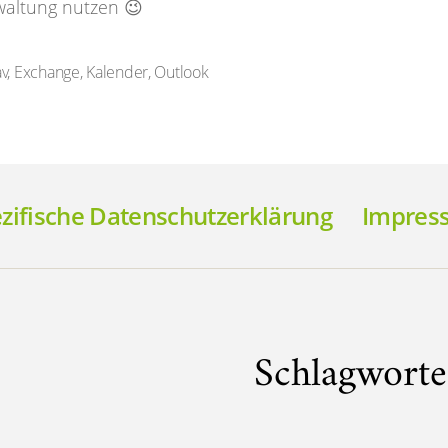
waltung nutzen 😉
v
,
Exchange
,
Kalender
,
Outlook
rter
ifische Datenschutzerklärung
Impres
Schlagworte