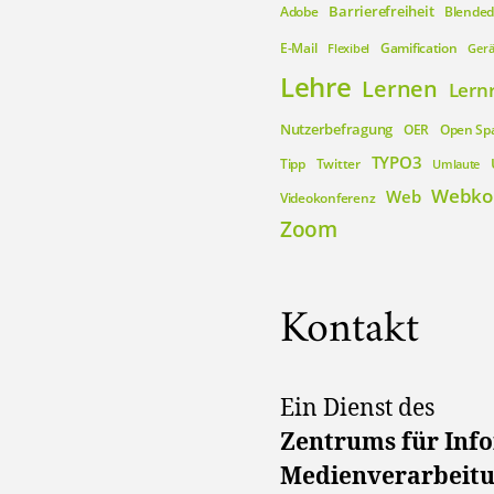
Barrierefreiheit
Adobe
Blended
E-Mail
Gamification
Flexibel
Gerä
Lehre
Lernen
Lern
Nutzerbefragung
OER
Open Sp
TYPO3
Tipp
Twitter
Umlaute
Webko
Web
Videokonferenz
Zoom
Kontakt
Ein Dienst des
Zentrums für Inf
Medienverarbeit