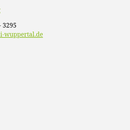
g
- 3295
-wuppertal.de