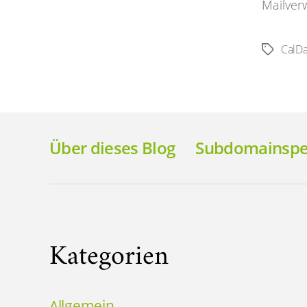
Mailver
CalDa
Schlagwö
Über dieses Blog
Subdomainspez
Kategorien
Allgemein