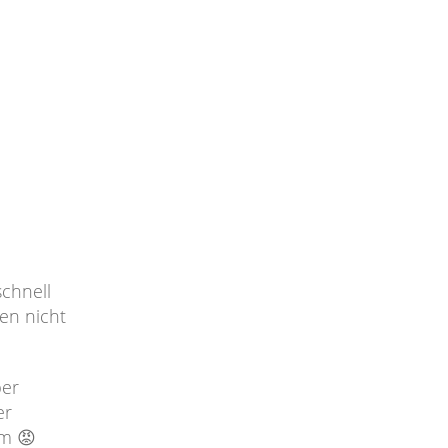
schnell
en nicht
ber
er
um 😡