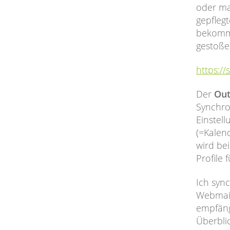
oder ma
gepfleg
bekommt
gestoßen
https:/
Der
Out
Synchro
Einstel
(=Kalen
wird be
Profile
Ich syn
Webmail
empfäng
Überbli