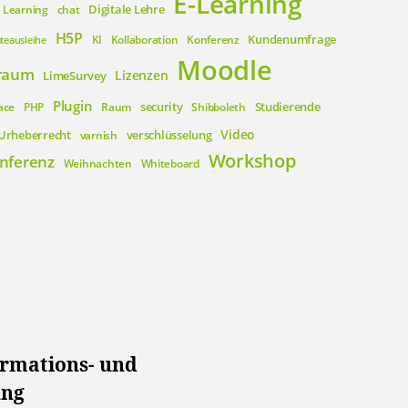
E-Learning
Digitale Lehre
 Learning
chat
H5P
Kundenumfrage
KI
Kollaboration
Konferenz
teausleihe
Moodle
raum
Lizenzen
LimeSurvey
Plugin
security
Studierende
ace
PHP
Raum
Shibboleth
Video
Urheberrecht
verschlüsselung
varnish
Workshop
nferenz
Weihnachten
Whiteboard
ormations- und
ung