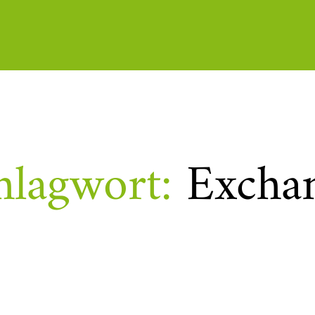
hlagwort:
Excha