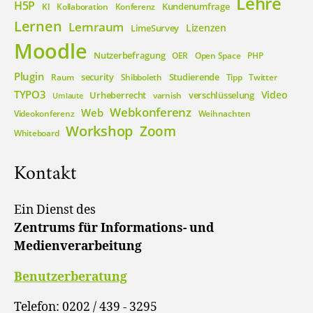
Lehre
H5P
Kundenumfrage
KI
Kollaboration
Konferenz
Lernen
Lernraum
Lizenzen
LimeSurvey
Moodle
Nutzerbefragung
OER
Open Space
PHP
Plugin
security
Studierende
Raum
Shibboleth
Tipp
Twitter
TYPO3
Video
Urheberrecht
verschlüsselung
varnish
Umlaute
Webkonferenz
Web
Videokonferenz
Weihnachten
Workshop
Zoom
Whiteboard
Kontakt
Ein Dienst des
Zentrums für Informations- und
Medienverarbeitung
Benutzerberatung
Telefon: 0202 / 439 - 3295