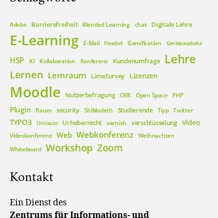
Barrierefreiheit
Digitale Lehre
Adobe
Blended Learning
chat
E-Learning
E-Mail
Gamification
Flexibel
Geräteausleihe
Lehre
H5P
Kundenumfrage
KI
Kollaboration
Konferenz
Lernen
Lernraum
Lizenzen
LimeSurvey
Moodle
Nutzerbefragung
OER
Open Space
PHP
Plugin
security
Studierende
Raum
Shibboleth
Tipp
Twitter
TYPO3
Video
Urheberrecht
verschlüsselung
varnish
Umlaute
Webkonferenz
Web
Videokonferenz
Weihnachten
Workshop
Zoom
Whiteboard
Kontakt
Ein Dienst des
Zentrums für Informations- und