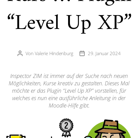
“Level Up XP”
Von
Valerie Hindenburg
29. Januar 2024
Beitragsautor
Veröffentlichungsdatum
Inspector ZIM ist immer auf der Suche nach neuen
Möglichkeiten, Kurse kreativ zu gestalten. Dieses Mal
möchte er das Plugin “Level Up XP” vorstellen, für
welches es nun eine ausführliche Anleitung in der
Moodle-Hilfe gibt.