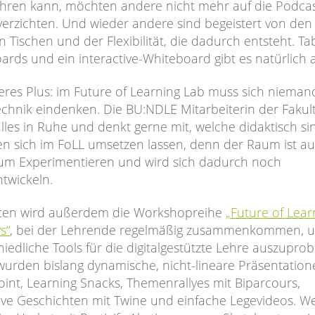
hren kann, möchten andere nicht mehr auf die Podcas
verzichten. Und wieder andere sind begeistert von den
n Tischen und der Flexibilität, die dadurch entsteht. Tab
ards und ein interactive-Whiteboard gibt es natürlich 
eres Plus: im Future of Learning Lab muss sich niemand
Technik eindenken. Die BU:NDLE Mitarbeiterin der Fakul
alles in Ruhe und denkt gerne mit, welche didaktisch si
en sich im FoLL umsetzen lassen, denn der Raum ist au
m Experimentieren und wird sich dadurch noch
ntwickeln.
ten wird außerdem die Workshopreihe
„Future of Lear
s“
, bei der Lehrende regelmäßig zusammenkommen, 
iedliche Tools für die digitalgestützte Lehre auszuprob
t wurden bislang dynamische, nicht-lineare Präsentation
int, Learning Snacks, Themenrallyes mit Biparcours,
tive Geschichten mit Twine und einfache Legevideos. We