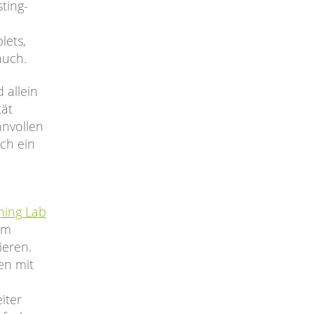
ting-
lets,
auch.
 allein
tät
nnvollen
ch ein
ning Lab
um
ieren.
en mit
iter