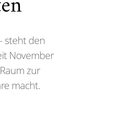
ten
– steht den
eit November
-Raum zur
hre macht.