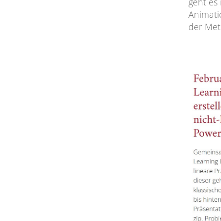
geht es
Animati
der Met