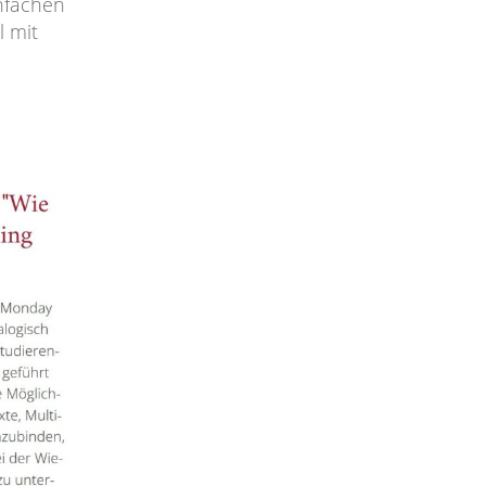
infachen
l mit