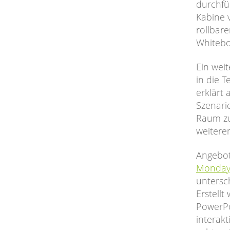
durchfü
Kabine 
rollbare
Whitebo
Ein weit
in die 
erklärt 
Szenari
Raum zu
weitere
Angebo
Monday
untersch
Erstell
PowerPo
interak