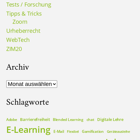
Tests / Forschung
Tipps & Tricks
Zoom
Urheberrecht
WebTech
ZIM20
Archiv
Archiv
Schlagworte
Barrierefreiheit
Digitale Lehre
Adobe
Blended Learning
chat
E-Learning
E-Mail
Gamification
Flexibel
Geräteausleihe