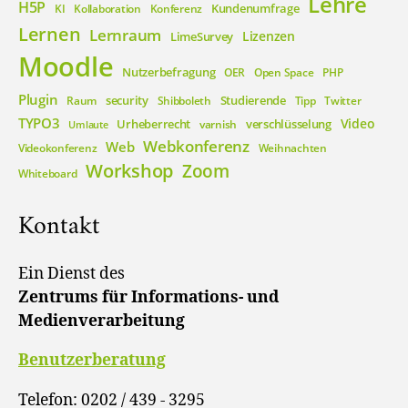
Lehre
H5P
Kundenumfrage
KI
Kollaboration
Konferenz
Lernen
Lernraum
Lizenzen
LimeSurvey
Moodle
Nutzerbefragung
OER
Open Space
PHP
Plugin
security
Studierende
Raum
Shibboleth
Tipp
Twitter
TYPO3
Video
Urheberrecht
verschlüsselung
varnish
Umlaute
Webkonferenz
Web
Videokonferenz
Weihnachten
Workshop
Zoom
Whiteboard
Kontakt
Ein Dienst des
Zentrums für Informations- und
Medienverarbeitung
Benutzerberatung
Telefon: 0202 / 439 - 3295