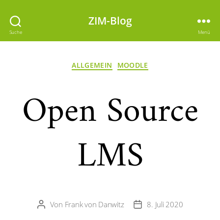
ZIM-Blog
Suche
Menü
Kategorien
ALLGEMEIN
MOODLE
Open Source
LMS
Von
Frank von Danwitz
8. Juli 2020
Beitragsautor
Veröffentlichungsdatum