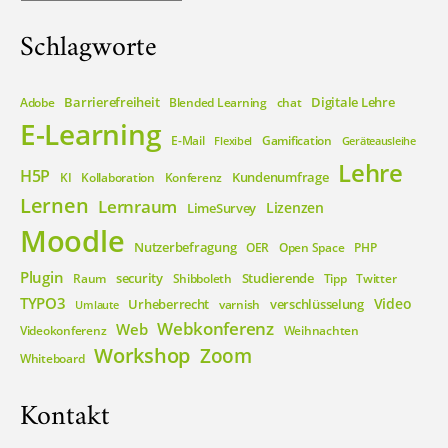
Schlagworte
Barrierefreiheit
Digitale Lehre
Adobe
Blended Learning
chat
E-Learning
E-Mail
Gamification
Flexibel
Geräteausleihe
Lehre
H5P
Kundenumfrage
KI
Kollaboration
Konferenz
Lernen
Lernraum
Lizenzen
LimeSurvey
Moodle
Nutzerbefragung
OER
Open Space
PHP
Plugin
security
Studierende
Raum
Shibboleth
Tipp
Twitter
TYPO3
Video
Urheberrecht
verschlüsselung
varnish
Umlaute
Webkonferenz
Web
Videokonferenz
Weihnachten
Workshop
Zoom
Whiteboard
Kontakt