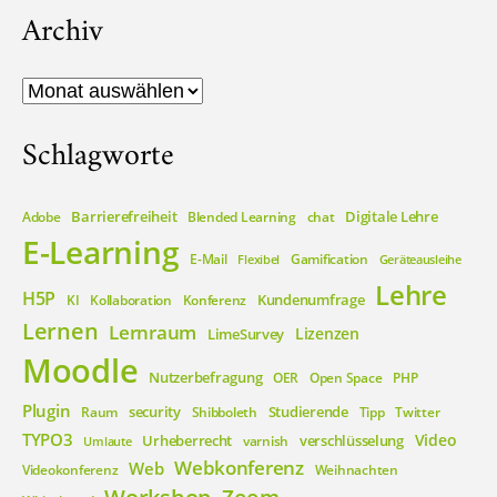
Archiv
Archiv
Schlagworte
Barrierefreiheit
Digitale Lehre
Adobe
Blended Learning
chat
E-Learning
E-Mail
Gamification
Flexibel
Geräteausleihe
Lehre
H5P
Kundenumfrage
KI
Kollaboration
Konferenz
Lernen
Lernraum
Lizenzen
LimeSurvey
Moodle
Nutzerbefragung
OER
Open Space
PHP
Plugin
security
Studierende
Raum
Shibboleth
Tipp
Twitter
TYPO3
Video
Urheberrecht
verschlüsselung
varnish
Umlaute
Webkonferenz
Web
Videokonferenz
Weihnachten