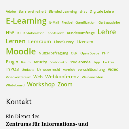
Barrierefreiheit
Digitale Lehre
Adobe
Blended Learning
chat
E-Learning
E-Mail
Gamification
Flexibel
Geräteausleihe
Lehre
H5P
Kundenumfrage
KI
Kollaboration
Konferenz
Lernen
Lernraum
Lizenzen
LimeSurvey
Moodle
Nutzerbefragung
OER
Open Space
PHP
Plugin
security
Studierende
Raum
Shibboleth
Tipp
Twitter
TYPO3
Video
Urheberrecht
verschlüsselung
varnish
Umlaute
Webkonferenz
Web
Videokonferenz
Weihnachten
Workshop
Zoom
Whiteboard
Kontakt
Ein Dienst des
Zentrums für Informations- und