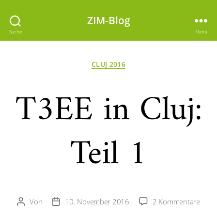
ZIM-Blog
Suche
Menü
Kategorien
CLUJ 2016
T3EE in Cluj:
Teil 1
zu
Von
10. November 2016
2 Kommentare
Beitragsautor
Veröffentlichungsdatum
T3EE