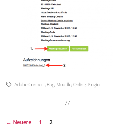
Adobe Connect
,
Bug
,
Moodle
,
Online
,
Plugin
Schlagwörter
Seitennummerierung
←
Neuere
1
2