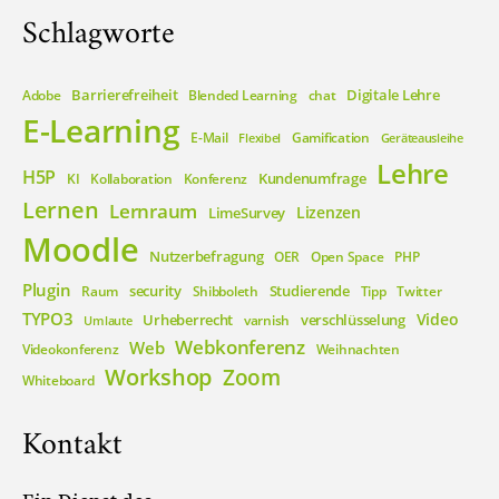
Schlagworte
Barrierefreiheit
Digitale Lehre
Adobe
Blended Learning
chat
E-Learning
E-Mail
Gamification
Flexibel
Geräteausleihe
Lehre
H5P
Kundenumfrage
KI
Kollaboration
Konferenz
Lernen
Lernraum
Lizenzen
LimeSurvey
Moodle
Nutzerbefragung
OER
Open Space
PHP
Plugin
security
Studierende
Raum
Shibboleth
Tipp
Twitter
TYPO3
Video
Urheberrecht
verschlüsselung
varnish
Umlaute
Webkonferenz
Web
Videokonferenz
Weihnachten
Workshop
Zoom
Whiteboard
Kontakt