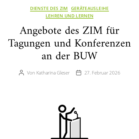
Kategorien
DIENSTE DES ZIM
GERÄTEAUSLEIHE
LEHREN UND LERNEN
Angebote des ZIM für
Tagungen und Konferenzen
an der BUW
Von
Katharina Gleser
27. Februar 2026
Beitragsautor
Veröffentlichungsdatum