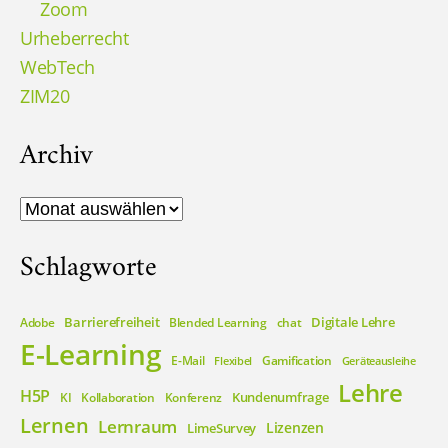
Zoom
Urheberrecht
WebTech
ZIM20
Archiv
Archiv
Schlagworte
Barrierefreiheit
Digitale Lehre
Adobe
Blended Learning
chat
E-Learning
E-Mail
Gamification
Flexibel
Geräteausleihe
Lehre
H5P
Kundenumfrage
KI
Kollaboration
Konferenz
Lernen
Lernraum
Lizenzen
LimeSurvey