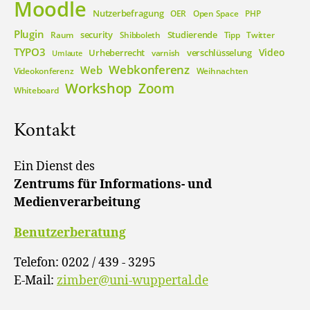
Moodle
Nutzerbefragung
OER
Open Space
PHP
Plugin
security
Studierende
Raum
Shibboleth
Tipp
Twitter
TYPO3
Video
Urheberrecht
verschlüsselung
varnish
Umlaute
Webkonferenz
Web
Videokonferenz
Weihnachten
Workshop
Zoom
Whiteboard
Kontakt
Ein Dienst des
Zentrums für Informations- und
Medienverarbeitung
Benutzerberatung
Telefon: 0202 / 439 - 3295
E-Mail:
zimber@uni-wuppertal.de