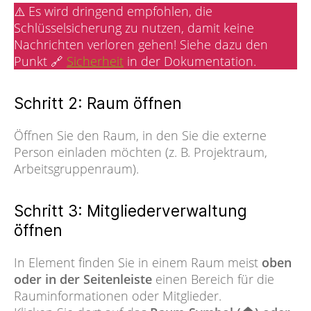
⚠️ Es wird dringend empfohlen, die
Schlüsselsicherung zu nutzen, damit keine
Nachrichten verloren gehen! Siehe dazu den
Punkt 🔗
Sicherheit
in der Dokumentation.
Schritt 2: Raum öffnen
Öffnen Sie den Raum, in den Sie die externe
Person einladen möchten (z. B. Projektraum,
Arbeitsgruppenraum).
Schritt 3: Mitgliederverwaltung
öffnen
In Element finden Sie in einem Raum meist
oben
oder in der Seitenleiste
einen Bereich für die
Rauminformationen oder Mitglieder.