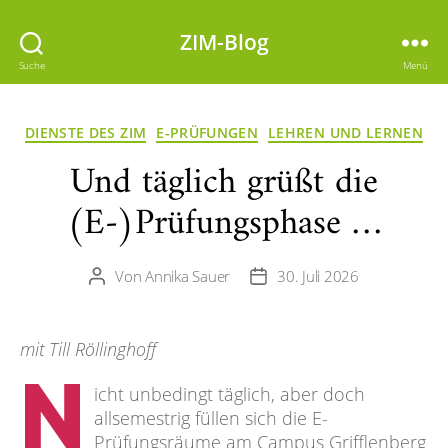
ZIM-Blog
Suche
Menü
Kategorien
DIENSTE DES ZIM
E-PRÜFUNGEN
LEHREN UND LERNEN
Und täglich grüßt die
(E-)Prüfungsphase …
Von
Annika Sauer
30. Juli 2026
Beitragsautor
Veröffentlichungsdatum
mit Till Röllinghoff
N
icht unbedingt täglich, aber doch
allsemestrig füllen sich die E-
Prüfungsräume am Campus Grifflenberg