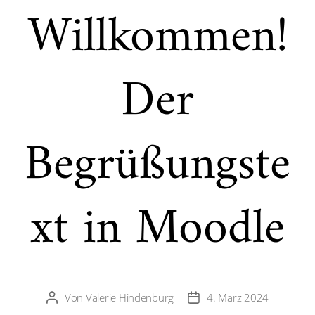
Willkommen!
Der
Begrüßungste
xt in Moodle
Von
Valerie Hindenburg
4. März 2024
Beitragsautor
Veröffentlichungsdatum