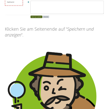
Klicken Sie am Seitenende auf “
Speichern und
anzeigen
“.