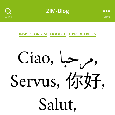
ZIM-Blog
Suche
Menü
Kategorien
INSPECTOR ZIM
MOODLE
TIPPS & TRICKS
Ciao, مرحبا,
Servus, 你好,
Salut,