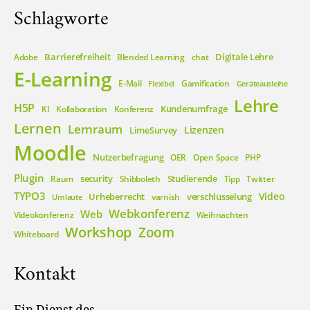
Schlagworte
Barrierefreiheit
Digitale Lehre
Adobe
Blended Learning
chat
E-Learning
E-Mail
Gamification
Flexibel
Geräteausleihe
Lehre
H5P
Kundenumfrage
KI
Kollaboration
Konferenz
Lernen
Lernraum
Lizenzen
LimeSurvey
Moodle
Nutzerbefragung
OER
Open Space
PHP
Plugin
security
Studierende
Raum
Shibboleth
Tipp
Twitter
TYPO3
Video
Urheberrecht
verschlüsselung
varnish
Umlaute
Webkonferenz
Web
Videokonferenz
Weihnachten
Workshop
Zoom
Whiteboard
Kontakt