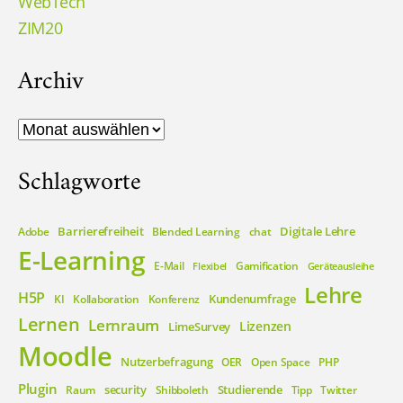
WebTech
ZIM20
Archiv
Archiv
Schlagworte
Barrierefreiheit
Digitale Lehre
Adobe
Blended Learning
chat
E-Learning
E-Mail
Gamification
Flexibel
Geräteausleihe
Lehre
H5P
Kundenumfrage
KI
Kollaboration
Konferenz
Lernen
Lernraum
Lizenzen
LimeSurvey
Moodle
Nutzerbefragung
OER
Open Space
PHP
Plugin
security
Studierende
Raum
Shibboleth
Tipp
Twitter