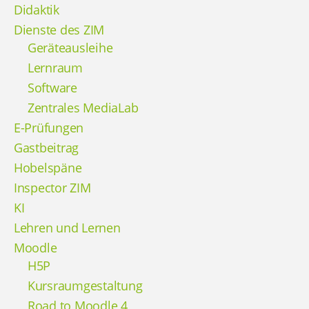
Didaktik
Dienste des ZIM
Geräteausleihe
Lernraum
Software
Zentrales MediaLab
E-Prüfungen
Gastbeitrag
Hobelspäne
Inspector ZIM
KI
Lehren und Lernen
Moodle
H5P
Kursraumgestaltung
Road to Moodle 4