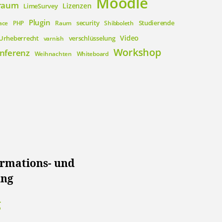
Moodle
raum
Lizenzen
LimeSurvey
Plugin
security
Studierende
ace
PHP
Raum
Shibboleth
Video
Urheberrecht
verschlüsselung
varnish
Workshop
nferenz
Weihnachten
Whiteboard
ormations- und
ung
g