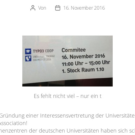
Von
16. November 2016
Beitragsautor
Veröffentlichungsdatum
Es fehlt nicht viel – nur ein t
 Gründung einer Interessensvertretung der Universitäte
ssociation!
henzentren der deutschen Universitäten haben sich s