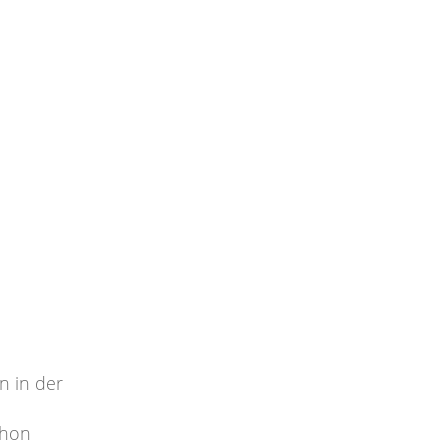
n in der
chon