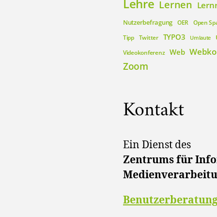
Lehre
Lernen
Lern
Nutzerbefragung
OER
Open Sp
TYPO3
Tipp
Twitter
Umlaute
Webko
Web
Videokonferenz
Zoom
Kontakt
Ein Dienst des
Zentrums für Inf
Medienverarbeit
Benutzerberatun