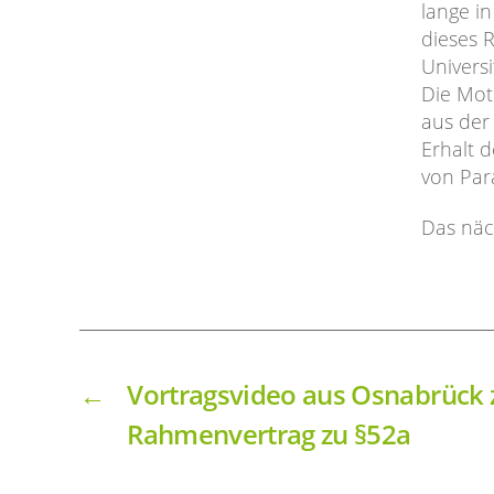
lange i
dieses 
Univers
Die Moti
aus der 
Erhalt 
von Par
Das näc
←
Vortragsvideo aus Osnabrück
Rahmenvertrag zu §52a