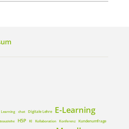
sum
E-Learning
Digitale Lehre
 Learning
chat
H5P
Kundenumfrage
KI
Kollaboration
Konferenz
teausleihe