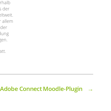
rhalb
s der
ltweit.
r allem
 der
idung
gen.
tt.
m Adobe Connect Moodle-Plugin
→